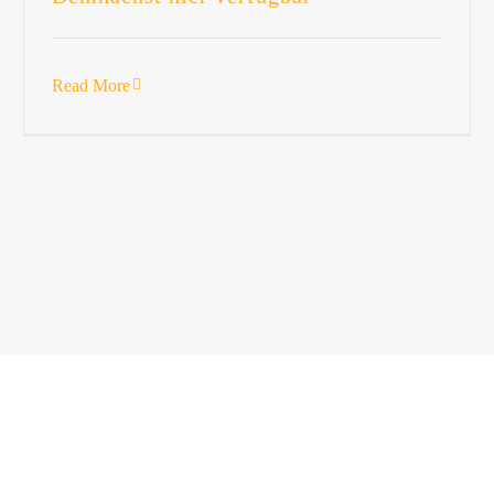
Read More